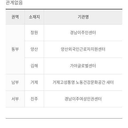
관계없음
권역
소재지
기관명
창원
경남이주민센터
동부
양산
양산외국인근로자지원센터
김해
가야글로벌센터
남부
거제
거제고성통영 노동건강문화공간 새터
서부
진주
경남이주여성인권센터