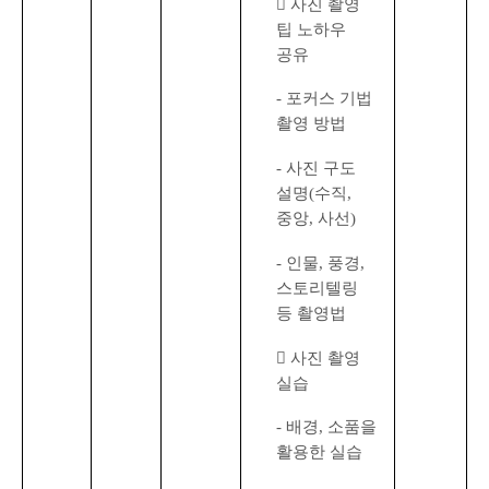

사진 촬영
팁 노하우
공유
-
포커스 기법
촬영 방법
-
사진 구도
설명
(
수직
,
중앙
,
사선
)
-
인물
,
풍경
,
스토리텔링
등 촬영법

사진 촬영
실습
-
배경
,
소품을
활용한 실습