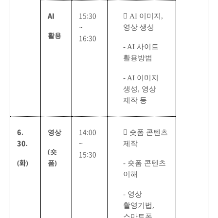

AI
이미지
,
AI
15:30
영상 생성
~
활용
16:30
- AI
사이트
활용방법
- AI
이미지
생성
,
영상
제작 등

숏폼 콘텐츠
6.
영상
14:00
제작
30.
~
(
숏
15:30
-
숏폼 콘텐츠
(화)
폼
)
이해
-
영상
촬영기법
,
스마트폰