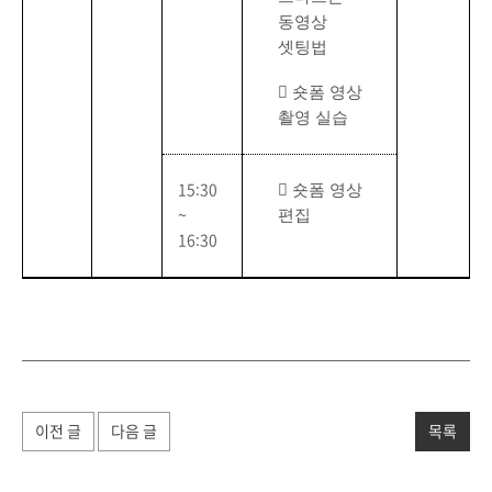
동영상
셋팅법

숏폼 영상
촬영 실습

숏폼 영상
15:30
편집
~
16:30
이전 글
다음 글
목록