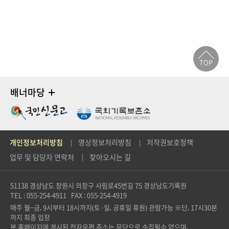
TOP
배너마당
개인정보처리방침
영상정보처리방침
저작권보호정책
업무 및 담당자 연락처
찾아오시는 길
51138 경상남도 창원시 의창구 사림로45번길 75
경상남도기록원
TEL : 055-254-4911
FAX : 055-254-4919
매주 월~금, 9시부터 18시까지(토·일, 공휴일 휴원) 관람가능 ※단, 17시30분
까지 최종 입장
본 홈페이지에 게시된 전자우편 주소는 무단으로 수집될수 없으며,