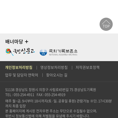
TOP
배너마당
개인정보처리방침
영상정보처리방침
저작권보호정책
업무 및 담당자 연락처
찾아오시는 길
51138 경상남도 창원시 의창구 사림로45번길 75
경상남도기록원
TEL : 055-254-4911
FAX : 055-254-4919
매주 월~금, 9시부터 18시까지(토·일, 공휴일 휴원) 관람가능 ※단, 17시30분
까지 최종 입장
본 홈페이지에 게시된 전자우편 주소는 무단으로 수집될수 없으며,
위반시 정보통신법에 의해 처벌됨을 유념해 주시기 바랍니다.