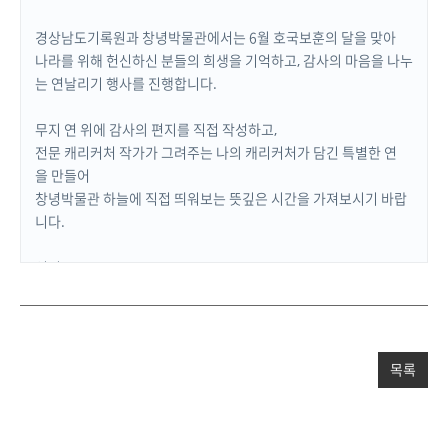
경상남도기록원과 창녕박물관에서는 6월 호국보훈의 달을 맞아
나라를 위해 헌신하신 분들의 희생을 기억하고, 감사의 마음을 나누
는 연날리기 행사를 진행합니다.
무지 연 위에 감사의 편지를 직접 작성하고,
전문 캐리커처 작가가 그려주는 나의 캐리커처가 담긴 특별한 연
을 만들어
창녕박물관 하늘에 직접 띄워보는 뜻깊은 시간을 가져보시기 바랍
니다.
일시
6.20(토), 6.27(토) / 15:00 ~ 17:00
참여방법
사전 신청 없이 현장 접수 (선착순 100명)
목록